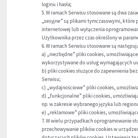
loginu i hasła;
5. W ramach Serwisu stosowane są dwa zasadn
„sesyjne” są plikami tymczasowymi, które
internetowej lub wyłączenia oprogramowan
Użytkownika przez czas określony w parame
6. W ramach Serwisu stosowane są następują
a) „niezbędne” pliki cookies, umożliwiające
wykorzystywane do usług wymagających uwi
b) pliki cookies służące do zapewnienia b
Serwisu;
c) „wydajnościowe” pliki cookies, umożliwia
d) „funkcjonalne” pliki cookies, umożliwia
np. w zakresie wybranego języka lub region
e) „reklamowe” pliki cookies, umożliwiają
7. W wielu przypadkach oprogramowanie sł
przechowywanie plików cookies w urządze
dotyczących plików cookies. Ustawienia te