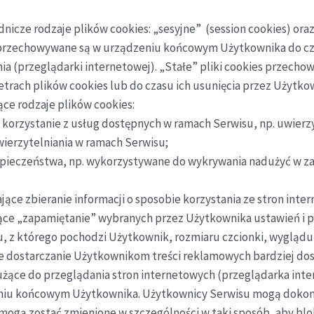
icze rodzaje plików cookies: „sesyjne” (session cookies) oraz 
 przechowywane są w urządzeniu końcowym Użytkownika do cz
ia (przeglądarki internetowej). „Stałe” pliki cookies przec
trach plików cookies lub do czasu ich usunięcia przez Użytko
ce rodzaje plików cookies:
 korzystanie z usług dostępnych w ramach Serwisu, np. uwierzy
erzytelniania w ramach Serwisu;
ezpieczeństwa, np. wykorzystywane do wykrywania nadużyć w za
jące zbieranie informacji o sposobie korzystania ze stron int
jące „zapamiętanie” wybranych przez Użytkownika ustawień i p
u, z którego pochodzi Użytkownik, rozmiaru czcionki, wyglądu 
ce dostarczanie Użytkownikom treści reklamowych bardziej do
użące do przeglądania stron internetowych (przeglądarka int
niu końcowym Użytkownika. Użytkownicy Serwisu mogą dokon
 mogą zostać zmienione w szczególności w taki sposób, aby b