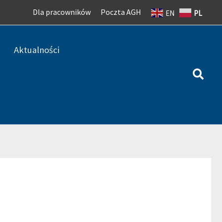
Dla pracowników
Poczta AGH
EN
PL
Aktualności
Szuka