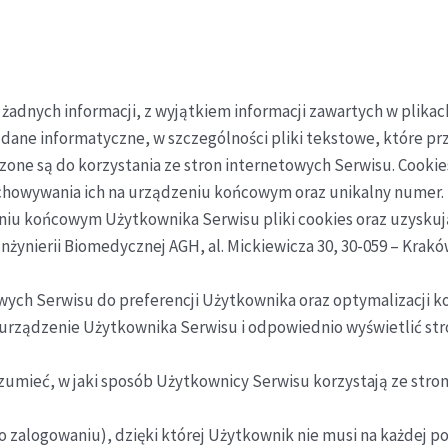
 żadnych informacji, z wyjątkiem informacji zawartych w plikac
wią dane informatyczne, w szczególności pliki tekstowe, które
ne są do korzystania ze stron internetowych Serwisu. Cookie
echowywania ich na urządzeniu końcowym oraz unikalny numer.
iu końcowym Użytkownika Serwisu pliki cookies oraz uzyskują
Inżynierii Biomedycznej AGH, al. Mickiewicza 30, 30-059 – Krakó
wych Serwisu do preferencji Użytkownika oraz optymalizacji ko
ć urządzenie Użytkownika Serwisu i odpowiednio wyświetlić s
zumieć, w jaki sposób Użytkownicy Serwisu korzystają ze stro
po zalogowaniu), dzięki której Użytkownik nie musi na każdej