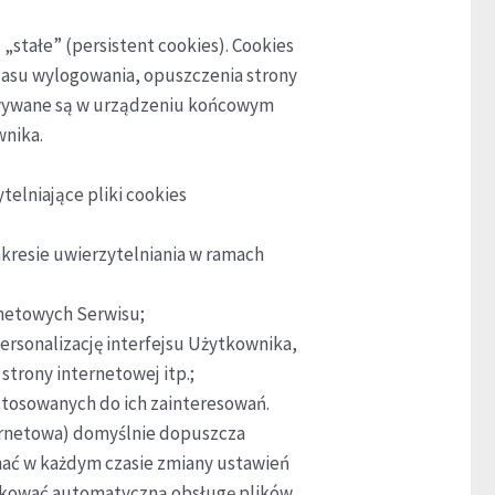
„stałe” (persistent cookies). Cookies
asu wylogowania, opuszczenia strony
howywane są w urządzeniu końcowym
wnika.
telniające pliki cookies
kresie uwierzytelniania w ramach
ernetowych Serwisu;
ersonalizację interfejsu Użytkownika,
strony internetowej itp.;
stosowanych do ich zainteresowań.
ernetowa) domyślnie dopuszcza
ać w każdym czasie zmiany ustawień
lokować automatyczną obsługę plików